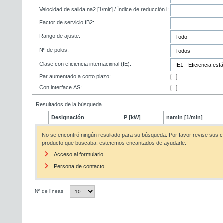
Velocidad de salida na2 [1/min] / Índice de reducción i:
Factor de servicio fB2:
Rango de ajuste:
Nº de polos:
Clase con eficiencia internacional (IE):
Par aumentado a corto plazo:
Con interface AS:
Resultados de la búsqueda
Designación
P [kW]
namin [1/min]
No se encontró ningún resultado para su búsqueda. Por favor revise sus cr
producto que buscaba, esteremos encantados de ayudarle.
Acceso al formulario
Persona de contacto
Nº de líneas