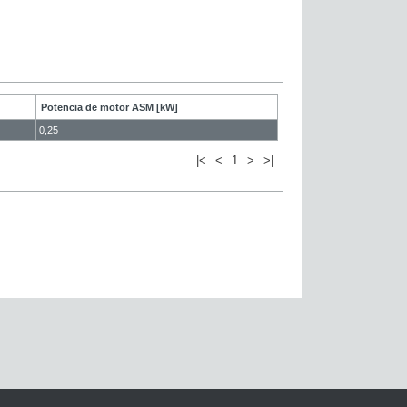
Potencia de motor ASM [kW]
0,25
|<
<
1
>
>|