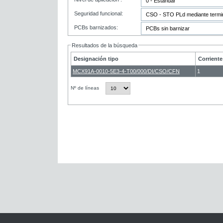
Seguridad funcional:
PCBs barnizados:
Resultados de la búsqueda
Designación tipo
Corriente
MCX91A-0010-5E3-4-T00/000/DI/CSO/CFN
1
Nº de líneas