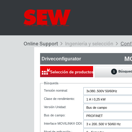
MC
Driveconfigurator
Búsque
Selección de productos
1
Búsqueda
Tensión nominal:
Clase de rendimiento:
Versión Unidad:
Bus de campo:
Interface MOVILINK® DDI:
Nivel de aplicación :