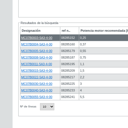
Resultados de la búsqueda
Designación
ref n..
Potencia motor recomendada [
MC07B0003-5A3-4-00
08285152
0,25
MC07B0004-5A3-4-00
08285160
0,37
MC07B0005-5A3-4-00
08285179
0,55
MC07B0008-5A3-4-00
08285187
0,75
MC07B0011-5A3-4-00
08285195
1,1
MC07B0015-5A3-4-00
08285209
1,5
MC07B0022-5A3-4-00
08285217
2,2
MC07B0030-5A3-4-00
08285225
3
MC07B0040-5A3-4-00
08285233
4
MC07B0055-5A3-4-00
08285241
5,5
Nº de líneas