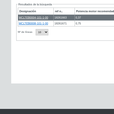
Resultados de la búsqueda
Designación
ref n..
Potencia motor recomendad
MCLTEB0004-101-1-00
18261663
0,37
MCLTEB0008-101-1-00
18261671
0,75
Nº de líneas