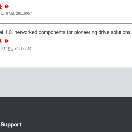
 1,46
MB
,
29119057
al 4.0. networked components for pioneering drive solutio
, 437
KB
,
24817732