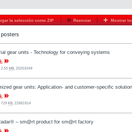
rgar la selección como ZIP
Reenviar
Mostrar t
/ posters
rial gear units - Technology for conveying systems
 2,55
MB
,
20203349
ized gear units: Application- and customer-specific solutio
, 729
KB
,
22681914
adar® – sm@rt product for sm@rt factory