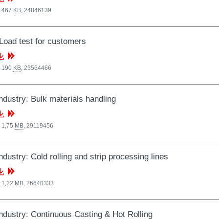
, 467
KB
,
24846139
 Load test for customers
, 190
KB
,
23564466
industry: Bulk materials handling
 1,75
MB
,
29119456
ndustry: Cold rolling and strip processing lines
 1,22
MB
,
26640333
industry: Continuous Casting & Hot Rolling