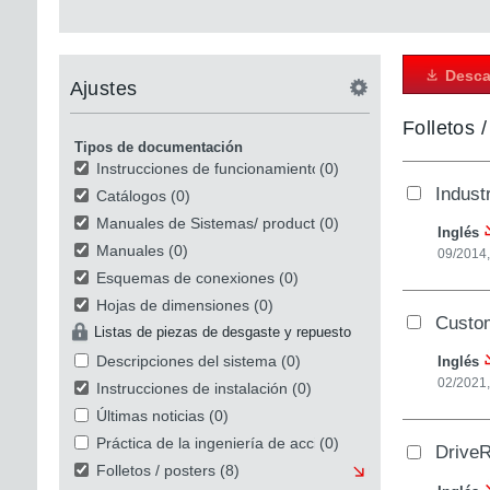
Desca
Ajustes
Folletos 
Tipos de documentación
Instrucciones de funcionamiento
(0)
Indust
Catálogos
(0)
Manuales de Sistemas/ productos
(0)
Inglés
Manuales
(0)
09/2014,
Esquemas de conexiones
(0)
Hojas de dimensiones
(0)
Custom
Listas de piezas de desgaste y repuesto
Descripciones del sistema
(0)
Inglés
02/2021
Instrucciones de instalación
(0)
Últimas noticias
(0)
Práctica de la ingeniería de accionamiento
(0)
DriveR
Folletos / posters
(8)