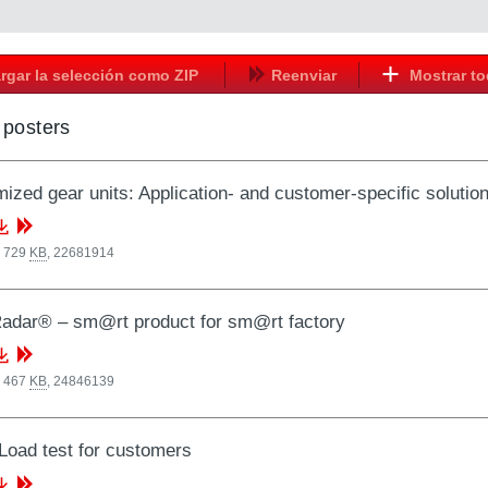
rgar la selección como ZIP
Reenviar
Mostrar t
/ posters
ized gear units: Application- and customer-specific solutio
, 729
KB
,
22681914
adar® – sm@rt product for sm@rt factory
, 467
KB
,
24846139
 Load test for customers