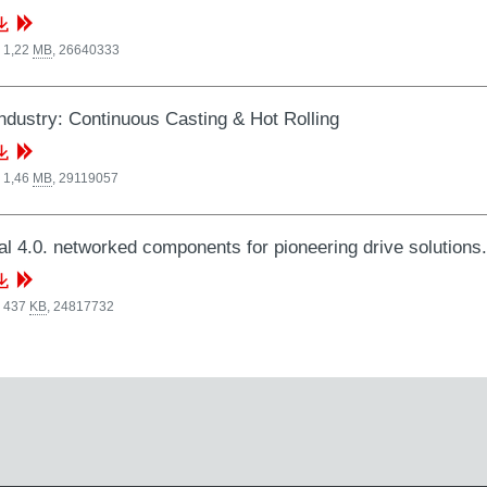
 1,22
MB
,
26640333
industry: Continuous Casting & Hot Rolling
 1,46
MB
,
29119057
al 4.0. networked components for pioneering drive solutio
, 437
KB
,
24817732