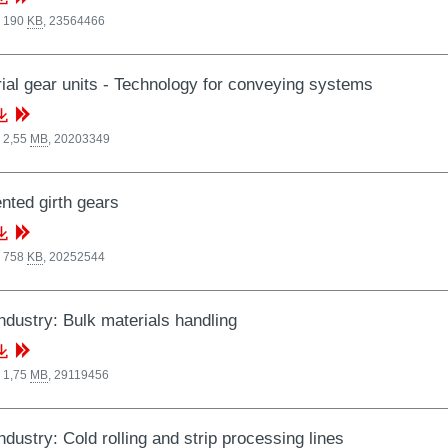
, 190
KB
,
23564466
rial gear units - Technology for conveying systems
 2,55
MB
,
20203349
ted girth gears
, 758
KB
,
20252544
industry: Bulk materials handling
 1,75
MB
,
29119456
ndustry: Cold rolling and strip processing lines