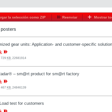
rgar la selección como ZIP
Reenviar
Mostrar t
/ posters
ized gear units: Application- and customer-specific solutio
, 729
KB
,
22681914
adar® – sm@rt product for sm@rt factory
, 467
KB
,
24846139
 Load test for customers