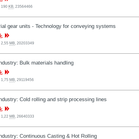
, 190
KB
,
23564466
rial gear units - Technology for conveying systems
 2,55
MB
,
20203349
industry: Bulk materials handling
 1,75
MB
,
29119456
ndustry: Cold rolling and strip processing lines
 1,22
MB
,
26640333
industry: Continuous Casting & Hot Rolling