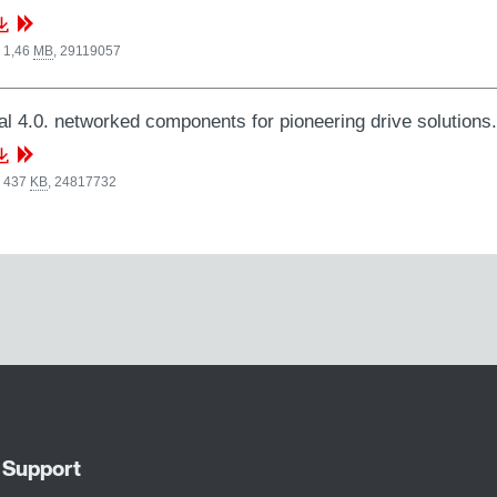
 1,46
MB
,
29119057
al 4.0. networked components for pioneering drive solutio
, 437
KB
,
24817732