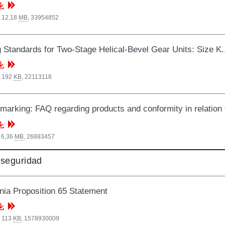
, 12,18
MB
,
33954852
g Standards for Two-Stage Helical-Bevel Gear Units: Size K
, 192
KB
,
22113118
arking: FAQ regarding products and conformity in relation
 6,36
MB
,
26883457
 seguridad
rnia Proposition 65 Statement
, 113
KB
,
1578930009