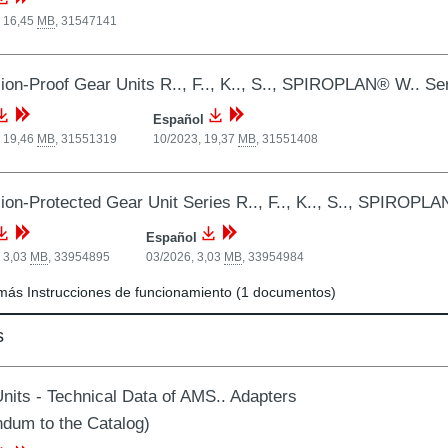
, 16,45
MB
,
31547141
ion-Proof Gear Units R.., F.., K.., S.., SPIROPLAN® W.. Se
Español
, 19,46
MB
,
31551319
10/2023, 19,37
MB
,
31551408
ion-Protected Gear Unit Series R.., F.., K.., S.., SPIROPL
Español
 3,03
MB
,
33954895
03/2026, 3,03
MB
,
33954984
más Instrucciones de funcionamiento (1 documentos)
s
nits - Technical Data of AMS.. Adapters
dum to the Catalog)