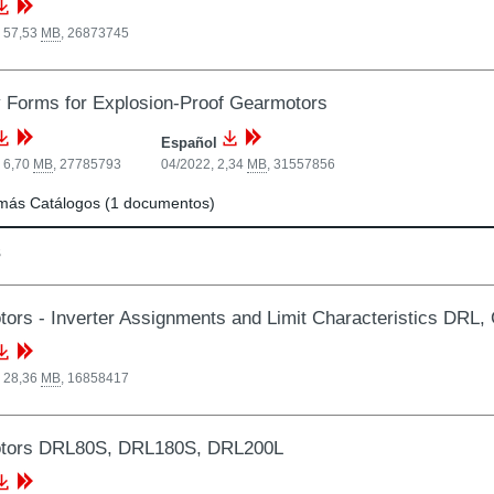
, 57,53
MB
,
26873745
y Forms for Explosion-Proof Gearmotors
Español
 6,70
MB
,
27785793
04/2022, 2,34
MB
,
31557856
más Catálogos (1 documentos)
s
ors - Inverter Assignments and Limit Characteristics DRL
, 28,36
MB
,
16858417
tors DRL80S, DRL180S, DRL200L