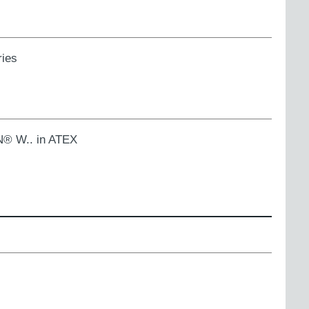
ries
AN® W.. in ATEX