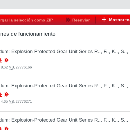
Mostrar t
rgar la selección como ZIP
Reenviar
ones de funcionamiento
um: Explosion-Protected Gear Unit Series R.., F.., K.., 
 8,62
MB
,
27776166
um: Explosion-Protected Gear Unit Series R.., F.., K.., 
 4,65
MB
,
27776271
um: Explosion-Protected Gear Unit Series R.., F.., K.., 