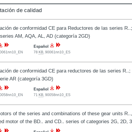
ación de calidad
ación de conformidad CE para Reductores de las series R..
 series AM, AQA, AL, AD (categoría 2GD)
Español
0061nn10_EN
78
KB
,
90061nn10_ES
ación de conformidad CE para reductores de las series R..
serie AR (categoría 3GD)
Español
0058nn10_EN
71
KB
,
90058nn10_ES
ors of the series and combinations of these gear units R.., F.
d motor of the BD.. and CD.. series of categories 2G, 2D,