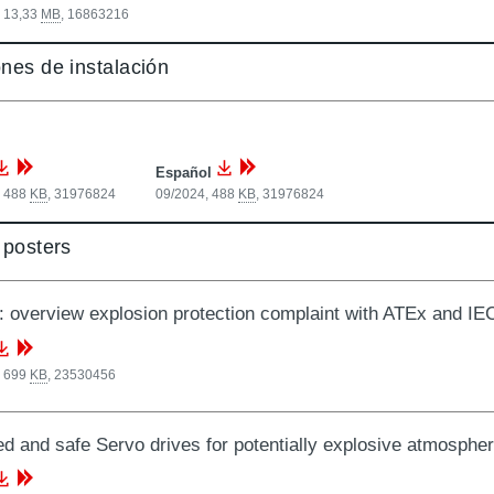
, 13,33
MB
,
16863216
ones de instalación
Español
, 488
KB
,
31976824
09/2024, 488
KB
,
31976824
/ posters
: overview explosion protection complaint with ATEx and I
, 699
KB
,
23530456
ied and safe Servo drives for potentially explosive atmosphe