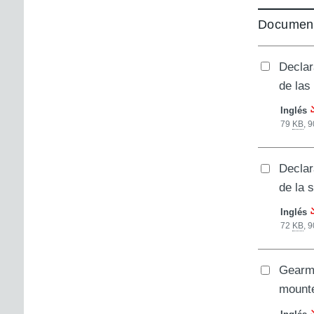
Document
Declar
de las
Inglés
79
KB
,
9
Declar
de la 
Inglés
72
KB
,
9
Gearmot
mounte