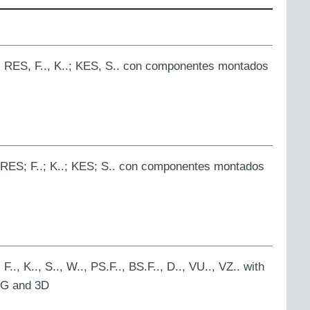
; RES, F.., K..; KES, S.. con componentes montados
; RES; F..; K..; KES; S.. con componentes montados
., K.., S.., W.., PS.F.., BS.F.., D.., VU.., VZ.. with
 3G and 3D