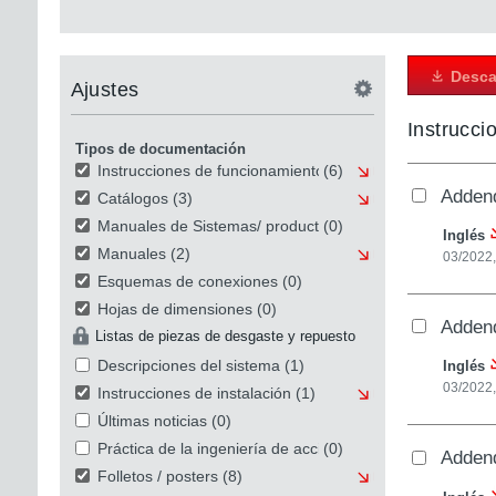
Desca
Ajustes
Instrucci
Tipos de documentación
Instrucciones de funcionamiento
(6)
Addend
Catálogos
(3)
Manuales de Sistemas/ productos
(0)
Inglés
Manuales
(2)
03/2022,
Esquemas de conexiones
(0)
Hojas de dimensiones
(0)
Addend
Listas de piezas de desgaste y repuesto
Descripciones del sistema
(1)
Inglés
03/2022,
Instrucciones de instalación
(1)
Últimas noticias
(0)
Práctica de la ingeniería de accionamiento
(0)
Addend
Folletos / posters
(8)