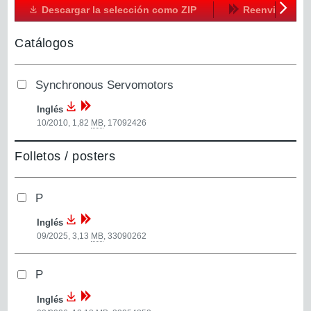
Descargar la selección como ZIP
Reenviar
Siguien
Catálogos
Synchronous Servomotors
Inglés
10/2010, 1,82
MB
,
17092426
Folletos / posters
P
Inglés
09/2025, 3,13
MB
,
33090262
P
Inglés