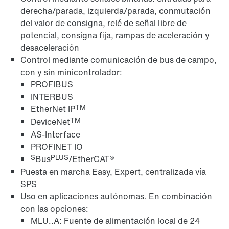
derecha/parada, izquierda/parada, conmutación
Distribuidores de campo e interfaces de bus de
del valor de consigna, relé de señal libre de
campo
potencial, consigna fija, rampas de aceleración y
desaceleración
Control mediante comunicación de bus de campo,
con y sin minicontrolador:
PROFIBUS
INTERBUS
TM
EtherNet IP
TM
DeviceNet
AS-Interface
PROFINET IO
S
PLUS
Bus
/EtherCAT®
Puesta en marcha Easy, Expert, centralizada vía
SPS
Uso en aplicaciones autónomas. En combinación
con las opciones:
MLU..A: Fuente de alimentación local de 24