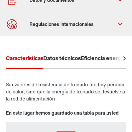
Contacto
Lugares mundiales
Características
Datos técnicos
Eficiencia energétic
Sin valores de resistencia de frenado: no hay pérdida
variador vectorial
de calor, sino que la energía de frenado se devuelve a
Variadores de frecuencia
la red de alimentación
MOVITRAC® B
En este lugar hemos guardado una tabla para usted