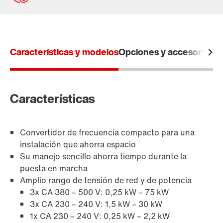
Contacto
Lugares mundiales
Características y modelos
Opciones y accesorios
Da
Buscador de productos: Comunicación industrial
Características
Técnica de control
Convertidor de frecuencia compacto para una
instalación que ahorra espacio
Su manejo sencillo ahorra tiempo durante la
puesta en marcha
Amplio rango de tensión de red y de potencia
3x CA 380 – 500 V: 0,25 kW – 75 kW
3x CA 230 – 240 V: 1,5 kW – 30 kW
1x CA 230 – 240 V: 0,25 kW – 2,2 kW