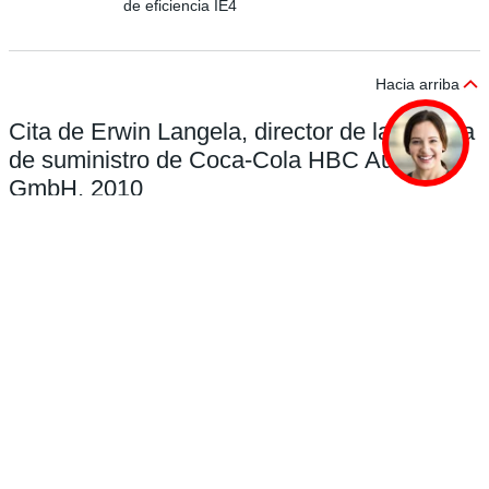
de eficiencia IE4
Hacia arriba
Cita de Erwin Langela, director de la cadena
de suministro de Coca-Cola HBC Austria
GmbH, 2010
Uso de MOVIGEAR®
Aquí en Viena hemos buscado muchas
Unidad de accionamiento
opciones para reducir la huella de CO
. Hoy
mecatrónica MOVIGEAR® con clase
2
puedo decir que hemos logrado un ahorro
de eficiencia IE4
energético del 75 % con esta tecnología. ...
Abrir
Cita: Albert Dechant, Soluciones de
eficiencia energética, Wien Energie GmbH