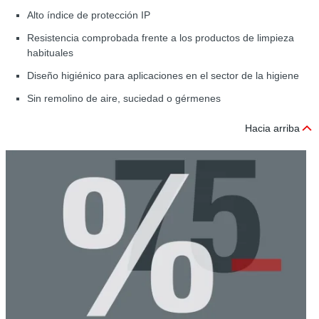
Alto índice de protección IP
Resistencia comprobada frente a los productos de limpieza
habituales
Diseño higiénico para aplicaciones en el sector de la higiene
Sin remolino de aire, suciedad o gérmenes
Hacia arriba
R
d
c
E
l
m
d
l
l
d
t
e