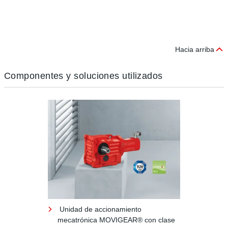
e
s
u
a
Hacia arriba
Componentes y soluciones utilizados
Unidad de accionamiento
mecatrónica MOVIGEAR® con clase