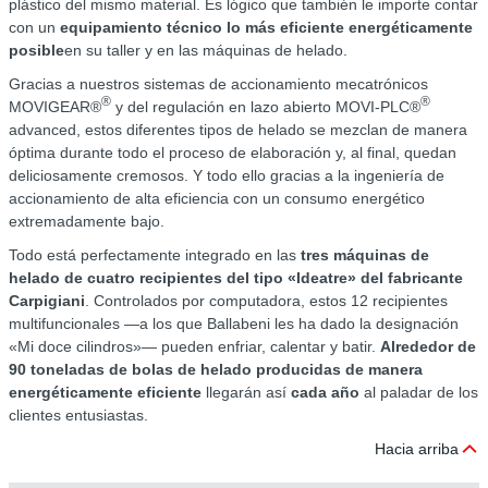
plástico del mismo material. Es lógico que también le importe contar
con un
equipamiento técnico lo más eficiente energéticamente
posible
en su taller y en las máquinas de helado.
Gracias a nuestros sistemas de accionamiento mecatrónicos
®
®
MOVIGEAR®
y del regulación en lazo abierto MOVI-PLC®
advanced, estos diferentes tipos de helado se mezclan de manera
óptima durante todo el proceso de elaboración y, al final, quedan
deliciosamente cremosos. Y todo ello gracias a la ingeniería de
accionamiento de alta eficiencia con un consumo energético
extremadamente bajo.
Todo está perfectamente integrado en las
tres máquinas de
helado de cuatro recipientes del tipo «Ideatre» del fabricante
Carpigiani
. Controlados por computadora, estos 12 recipientes
multifuncionales —a los que Ballabeni les ha dado la designación
«Mi doce cilindros»— pueden enfriar, calentar y batir.
Alrededor de
90 toneladas de bolas de helado producidas de manera
energéticamente eficiente
llegarán así
cada año
al paladar de los
clientes entusiastas.
Hacia arriba