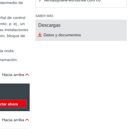
ventas@sew-eurodrive.com.co
intermedio de
SABER MÁS
ñal de control
to, p. ej., un
Descargas
as instalaciones
Datos y documentos
ión, bloque de
ia onda.
gramación.
Hacia arriba
ctar ahora
Hacia arriba