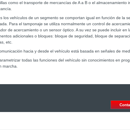
illas como el transporte de mercancías de A a B o el almacenamiento 
ancía.
s los vehículos de un segmento se comportan igual en función de la se
cada. Para el tamponaje se utiliza normalmente un control de acercamien
iador de acercamiento o un sensor óptico. A su vez se puede incluir en l
entos adicionales o bloques: bloque de seguridad, bloque de separac
as, etc.
omunicación hacia y desde el vehículo está basada en señales de med
arametrizar todas las funciones del vehículo sin conocimientos en pro
en marcha.
Conta