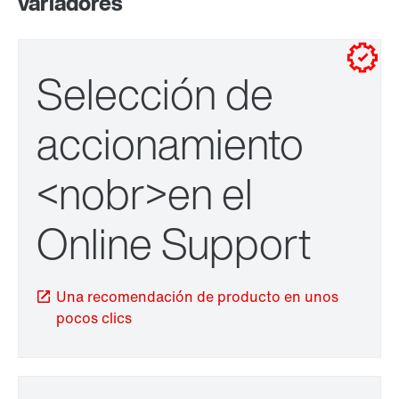
variadores
para montaje en pared
Selección de
accionamiento
<nobr>en el
adaptador
Online Support
Una recomendación de producto en unos
pocos clics