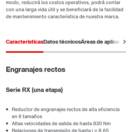
modo, reducirá los costos operativos, podrá contar
con una larga vida útil y se beneficiará de la facilidad
de mantenimiento característica de nuestra marca.
Lubricantes
Características
Datos técnicos
Áreas de aplicación
encoder
Engranajes rectos
Unidades de diagnóstico Opción /DUE
Serie RX (una etapa)
Juntas de estanqueidad
Reductor de engranajes rectos de alta eficiencia
en 6 tamaños
Altas velocidades de salida de hasta 830 Nm
Relaciones de transmisión de hasta i = 8,65
Otras características adicionales