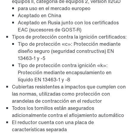
equipos II, categoría de equipos 2, versión II2GD
para uso en el mercado europeo
Aceptado en China
Aceptado en Rusia junto con los certificados
sistema de montaje de eje hueco TorqLOC®
EAC (sucesores de GOST-R)
Tipos de protección contra la ignición certificados:
Tipo de protección «c»: Protección mediante
diseño seguro (seguridad constructiva) EN
13463-1 y -5
Tipo de protección contra ignición «k»:
Protección mediante encapsulamiento en
líquido EN 13463-1 y -8
Cubiertas resistentes a impactos que cumplen con
las normas, utilizadas como protección con
arandelas de contracción en el reductor
Todos los tornillos están asegurados
adicionalmente contra el aflojamiento automático
Protección de superficies y anticorrosión
El reductor cuenta con una placa de
características separada