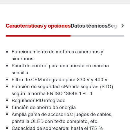
Contacto
Lugares mundiales
Características y opciones
Datos técnicos
Segurida
Funcionamiento de motores asíncronos y
síncronos
Panel de control para una puesta en marcha
sencilla
Filtro de CEM integrado para 230 V y 400 V
Función de seguridad «Parada segura» (STO)
según la norma EN ISO 13849-1 PL d
Regulador PID integrado
función de ahorro de energía
Amplia gama de accesorios: juegos de cables,
pantalla OLED con texto completo, etc.
Capacidad de sobrecarga: hasta el 175 %