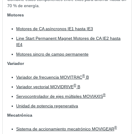
70 % de energía.
Motores
Motores de CA asíncronos IE1 hasta IE3
Line Start Permanent Magnet Motores de CA IE2 hasta
IE4
Motores sincro de campo permanente
Variador
®
Variador de frecuencia MOVITRAC
B
®
Variador vectorial MOVIDRIVE
B
®
Servocontrolador de ejes múltiples MOVIAXIS
Unidad de potencia regenerativa
Mecatrónica
®
Sistema de accionamiento mecatrónico MOVIGEAR