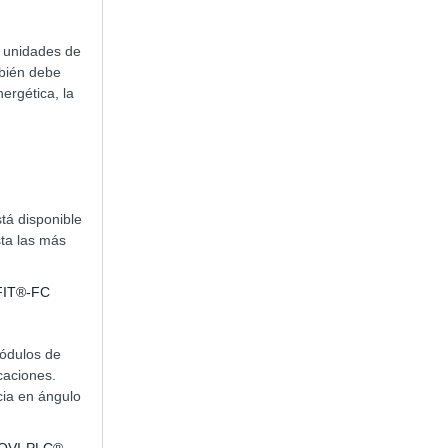
n unidades de
mbién debe
ergética, la
tá disponible
sta las más
IFIT®-FC
ódulos de
caciones.
cia en ángulo