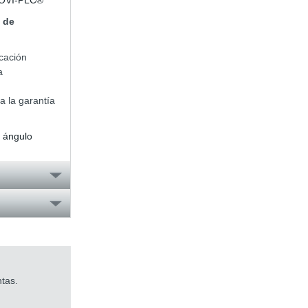
 MOVI-PLC®
 de
icación
a
a la garantía
 ángulo
tas.