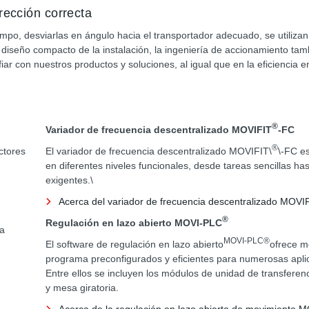
rección correcta
iempo, desviarlas en ángulo hacia el transportador adecuado, se utiliza
 diseño compacto de la instalación, la ingeniería de accionamiento ta
r con nuestros productos y soluciones, al igual que en la eficiencia en
®
Variador de frecuencia descentralizado MOVIFIT
-FC
®
ctores
El variador de frecuencia descentralizado MOVIFIT\
\-FC es
en diferentes niveles funcionales, desde tareas sencillas ha
exigentes.\
Acerca del variador de frecuencia descentralizado MOV
®
Regulación en lazo abierto MOVI-PLC
a
MOVI-PLC®
El software de regulación en lazo abierto
ofrece m
programa preconfigurados y eficientes para numerosas apli
Entre ellos se incluyen los módulos de unidad de transferen
y mesa giratoria.